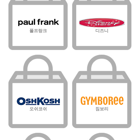
폴프랑크
디즈니
오쉬코쉬
짐보리