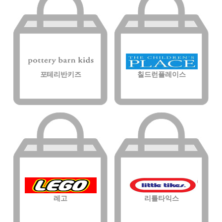
포테리반키즈
칠드런플레이스
레고
리틀타익스