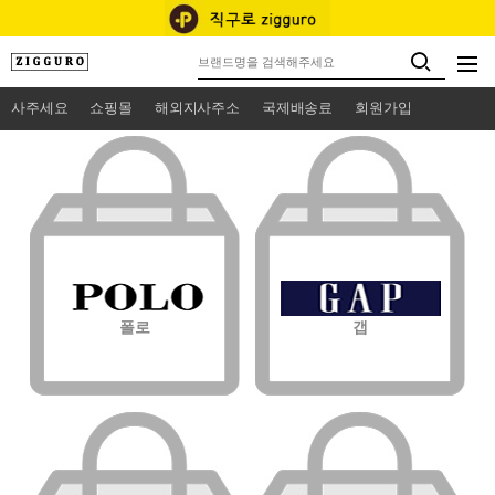
사주세요
쇼핑몰
해외지사주소
국제배송료
회원가입
폴로
갭