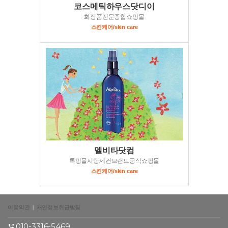
코스메틱하우스닷디이
화장품전문종합쇼핑몰
스킨케어/skin care
멜비타닷컴
록핑몰시탕세컨브랜드공식쇼핑몰
스킨케어/skin care
이용약관
|
개인정보취급방침
010-3316-5469