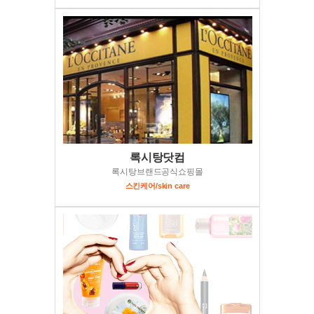
록시탕닷컴
록시탕브랜드공식쇼핑몰
스킨케어/skin care