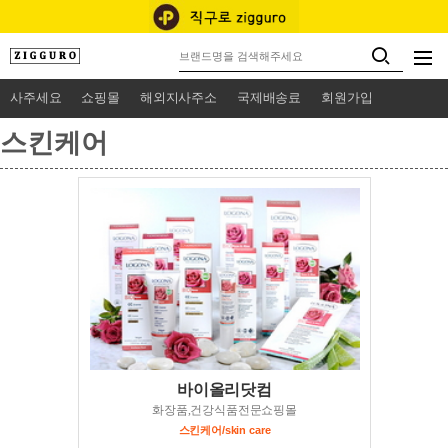
사주세요
쇼핑몰
해외지사주소
국제배송료
회원가입
스킨케어
바이올리닷컴
화장품,건강식품전문쇼핑몰
스킨케어/skin care