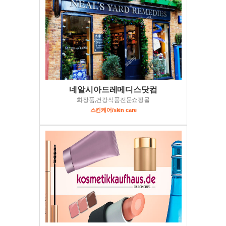
네알시아드레메디스닷컴
화장품,건강식품전문쇼핑몰
스킨케어/skin care