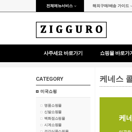
전체메뉴서비스
해외구매/배송 가이드
사주세요 바로가기
쇼핑몰 바로가
케네스 
CATEGORY
미국쇼핑
명품쇼핑몰
신발쇼핑몰
케네스
백화점쇼핑몰
시계쇼핑몰
건강식품쇼핑몰