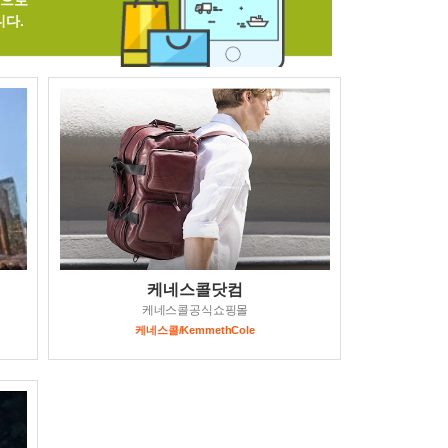
격으로
니다.
케네스콜닷컴
케네스콜공식쇼핑몰
케네스콜/KemmethCole