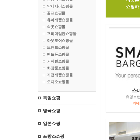
이곳은 
악세서리쇼핑몰
쇼핑하는
골프쇼핑몰
유아제품쇼핑몰
속옷쇼핑몰
프리미엄진쇼핑몰
아웃도어쇼핑몰
브랜드쇼핑몰
핸드폰쇼핑몰
커피빈쇼핑몰
화장품쇼핑몰
가전제품쇼핑몰
오디오쇼핑몰
스
유명브
독일쇼핑
케네스
영국쇼핑
일본쇼핑
프랑스쇼핑