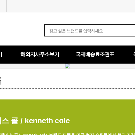
기
해외지사주소보기
국제배송료조견표
콜
 콜 / kenneth cole