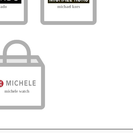
ado
michael kors
michele watch