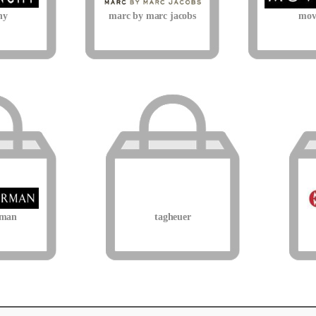
hy
marc by marc jacobs
mov
uman
tagheuer