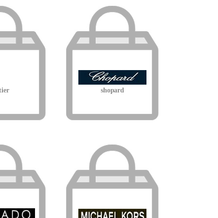
tier
shopard