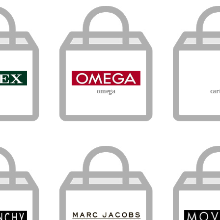
omega
car