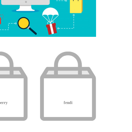
erry
fendi