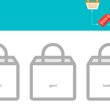
i
gucci
burb