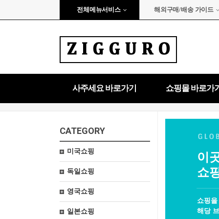
전체메뉴서비스
해외구매/배송 가이드
사주세요 바로가기
쇼핑몰 바로가
CATEGORY
미국쇼핑
이곳
쇼핑
독일쇼핑
영국쇼핑
쇼핑을
해당 브
일본쇼핑