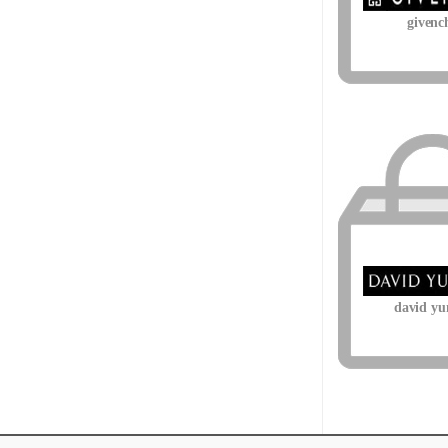
givenc
david y