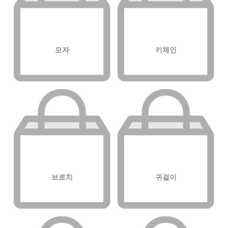
모자
키체인
브로치
귀걸이