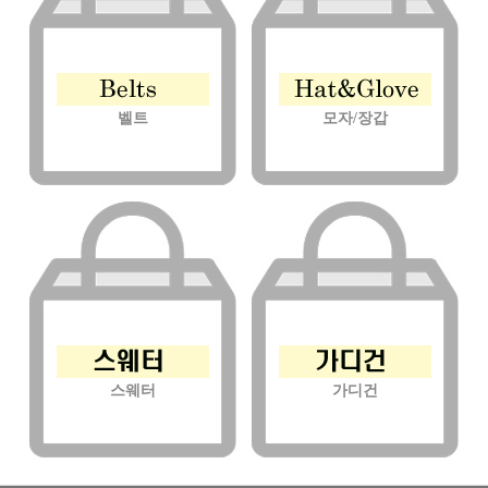
벨트
모자/장갑
스웨터
가디건