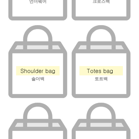
언더웨어
크로스백
솔더백
토트백