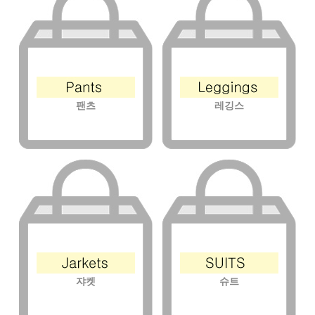
팬츠
레깅스
쟈켓
슈트