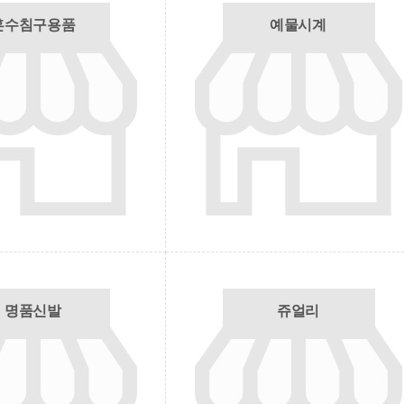
혼수침구용품
예물시계
명품신발
쥬얼리