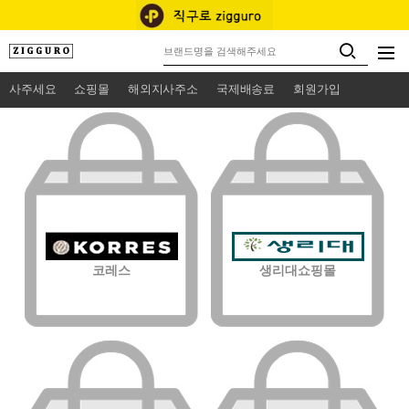
사주세요
쇼핑몰
해외지사주소
국제배송료
회원가입
코레스
생리대쇼핑몰