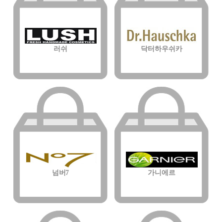
러쉬
닥터하우쉬카
넘버7
가니에르