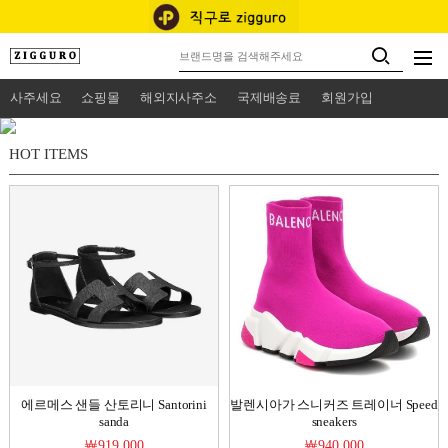
사주세요
쇼핑몰
해외지사주소
국제배송료
회원가입
HOT ITEMS
에르메스 샌들 산토리니 Santorini
발렌시아가 스니커즈 트레이너 Speed
sanda
sneakers
￦919,000
￦940,000