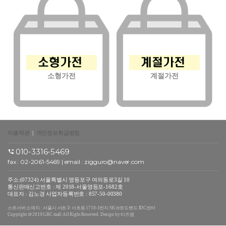
소형가전
계절가전
이용약관
|
개인정보취급방침
010-3316-5469
fax : 02-2061-5469 | email :
zigguro@naver.com
주소:(07324) 서울특별시 영등포구 여의동로3길 10
통신판매신고번호 : 제 2018-서울영등포-1682호
대표자 : 김노경 사업자등록번호 : 857-50-00380
스트서버 소재지 : 서울시 서초구 서초동 1710-1번지 SK브로드밴드 IDC센터
Copyright ＠2019 GBC mall All Right Reserved. Design by 티즈엠