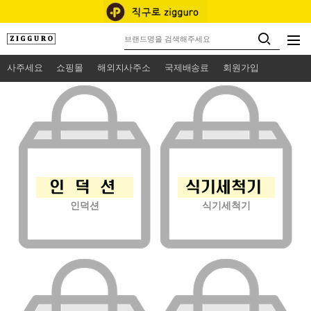
사주세요
쇼핑몰
해외지사주소
국제배송료
회원가입
인덕션
식기세척기