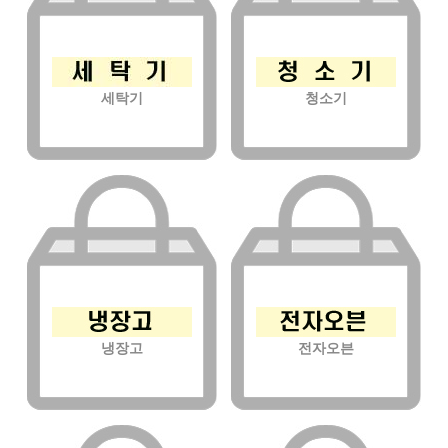
세탁기
청소기
냉장고
전자오븐