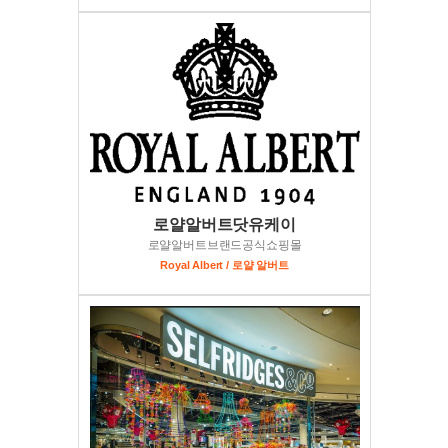
로얄알버트닷유케이
로얄알버트브랜드공식쇼핑몰
Royal Albert / 로얄 알버트