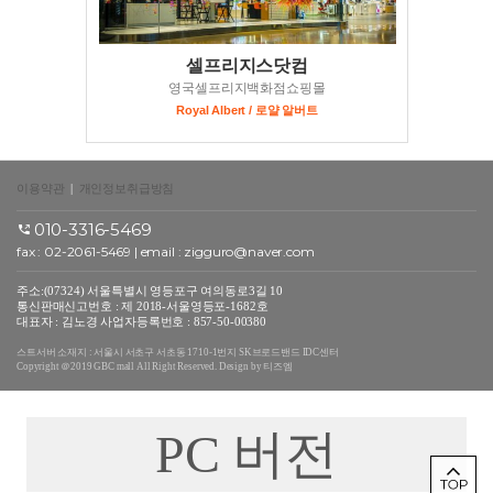
셀프리지스닷컴
영국셀프리지백화점쇼핑몰
Royal Albert / 로얄 알버트
이용약관
|
개인정보취급방침
010-3316-5469
fax : 02-2061-5469 | email :
zigguro@naver.com
주소:(07324) 서울특별시 영등포구 여의동로3길 10
통신판매신고번호 : 제 2018-서울영등포-1682호
대표자 : 김노경 사업자등록번호 : 857-50-00380
스트서버 소재지 : 서울시 서초구 서초동 1710-1번지 SK브로드밴드 IDC센터
Copyright ＠2019 GBC mall All Right Reserved. Design by 티즈엠
PC 버전