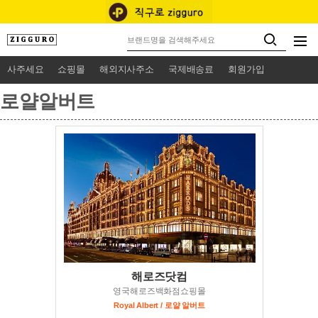
사주세요
쇼핑몰
해외지사주소
국제배송료
회원가입
로얄알버트
해로즈닷컴
영국해로즈백화점쇼핑몰
Royal Albert / 로얄 알버트