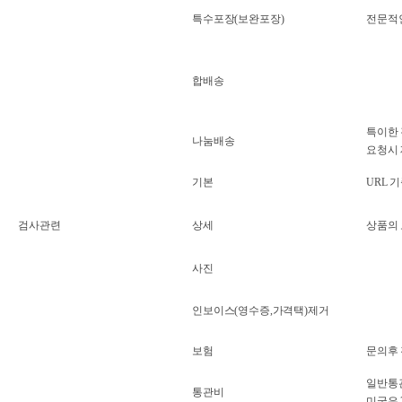
특수포장(보완포장)
전문적인
합배송
특이한 
나눔배송
요청시
기본
URL 
검사관련
상세
상품의 
사진
인보이스(영수증,가격택)제거
보험
문의후
일반통관
통관비
미국은 