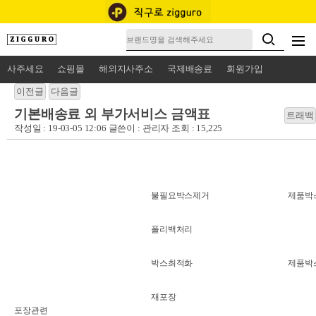
사주세요
쇼핑몰
해외지사주소
국제배송료
회원가입
기본배송료 외 부가서비스 금액표
작성일 : 19-03-05 12:06 글쓴이 :
관리자
조회 : 15,225
불필요박스제거
제품박
폴리백처리
박스최적화
제품박
재포장
포장관련