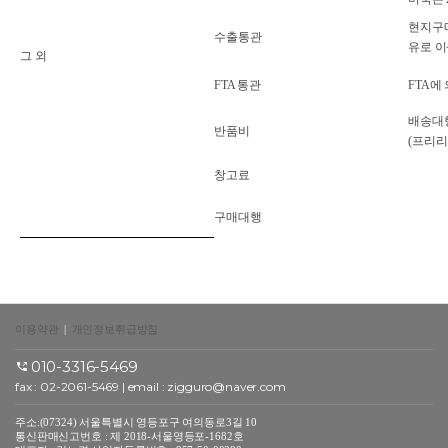
현지구매
수출통관
유로 
그 외
FTA 통관
FTA에
배송대
반품비
(프리리
창고료
구매대행
이용약관
|
개인정보취급방침
010-3316-5469
fax : 02-2061-5469 | email :
zigguro@naver.com
주소:(07324) 서울특별시 영등포구 여의동로3길 10
통신판매신고번호 : 제 2018-서울영등포-1682호