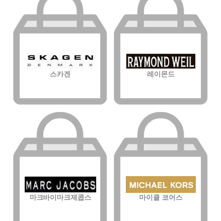
스카겐
레이몬드
마크바이마크제콥스
마이클 코어스