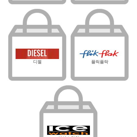
디젤
플릭플락