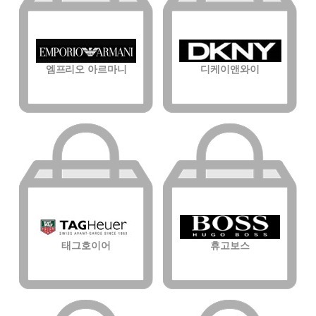
엠프리오 아르마니
디케이앤와이
태그호이어
휴고보스