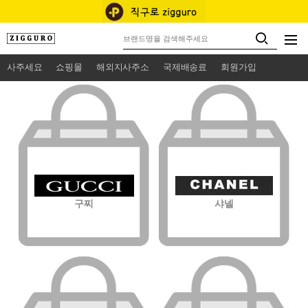
사주세요
쇼핑몰
해외지사주소
국제배송료
회원가입
구찌
샤넬